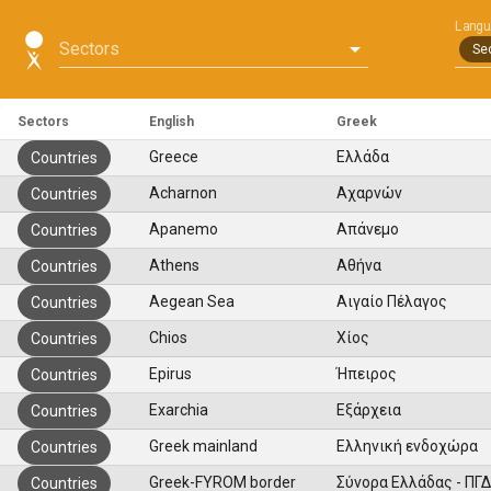
Langu
Sectors
Se
Sectors
English
Greek
Greece
Ελλάδα
Countries
Acharnon
Αχαρνών
Countries
Apanemo
Απάνεμο
Countries
Athens
Αθήνα
Countries
Aegean Sea
Αιγαίο Πέλαγος
Countries
Chios
Χίος
Countries
Epirus
Ήπειρος
Countries
Exarchia
Εξάρχεια
Countries
Greek mainland
Ελληνική ενδοχώρα
Countries
Greek-FYROM border
Σύνορα Ελλάδας - ΠΓ
Countries