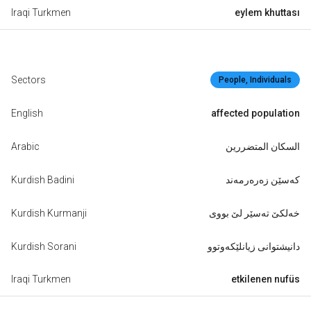
Iraqi Turkmen
eylem khuttası
Sectors
People, Individuals
English
affected population
Arabic
السكان المتضررين
Kurdish Badini
کەسێن زەرەرمەند
Kurdish Kurmanji
خەلکێ تەسێر لێ بووی
Kurdish Sorani
دانیشتوانی زیانلێکەوتوو
Iraqi Turkmen
etkilenen nufüs