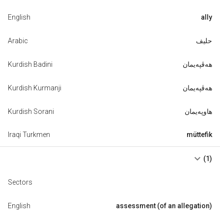
English
ally
Arabic
حليف
Kurdish Badini
هەڤپەیمان
Kurdish Kurmanji
هەڤپەیمان
Kurdish Sorani
هاوپەیمان
Iraqi Turkmen
müttefik
keyboard_arrow_down
(1)
Sectors
English
assessment (of an allegation)