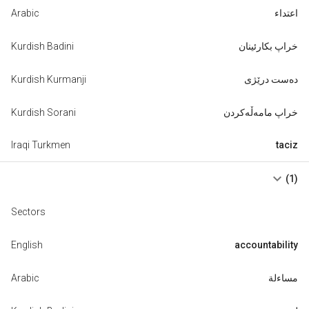
Arabic
اعتداء
Kurdish Badini
خراپ بکارئینان
Kurdish Kurmanji
دەست درێژی
Kurdish Sorani
خراپ مامەڵەکردن
Iraqi Turkmen
taciz
keyboard_arrow_down
(1)
Sectors
English
accountability
Arabic
مساءلة