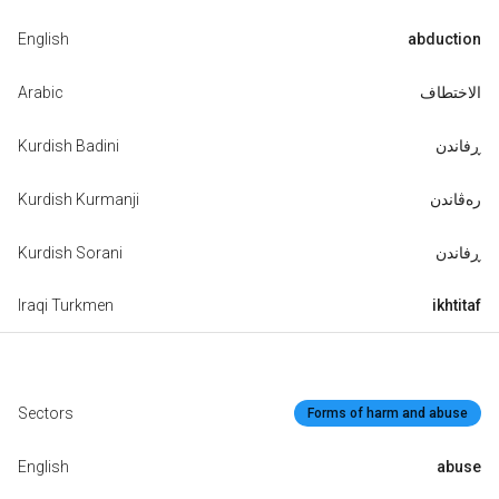
English
abduction
Arabic
الاختطاف
Kurdish Badini
ڕفاندن
Kurdish Kurmanji
رەڤاندن
Kurdish Sorani
ڕفاندن
Iraqi Turkmen
ikhtitaf
Sectors
Forms of harm and abuse
English
abuse